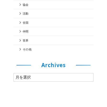
協会
活動
全国
仲間
世界
その他
Archives
A
r
c
h
i