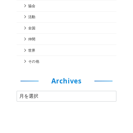
協会
活動
全国
仲間
世界
その他
Archives
A
r
c
h
i