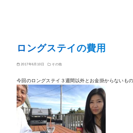
コ
ン
ロングステイの費用
テ
ン
ツ
2017年6月10日
その他
へ
移
今回のロングステイ３週間以外とお金掛からないも
動