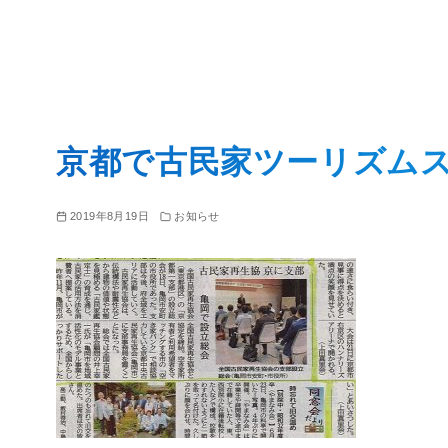
コ
ン
京都で古民家ツーリズム
テ
ン
ツ
2019年8月19日
お知らせ
へ
移
動