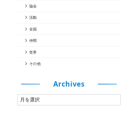
協会
活動
全国
仲間
世界
その他
Archives
A
r
c
h
i