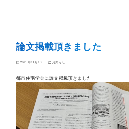
コ
ン
論文掲載頂きました
テ
ン
ツ
2025年11月10日
お知らせ
へ
移
都市住宅学会に論文掲載頂きました
動