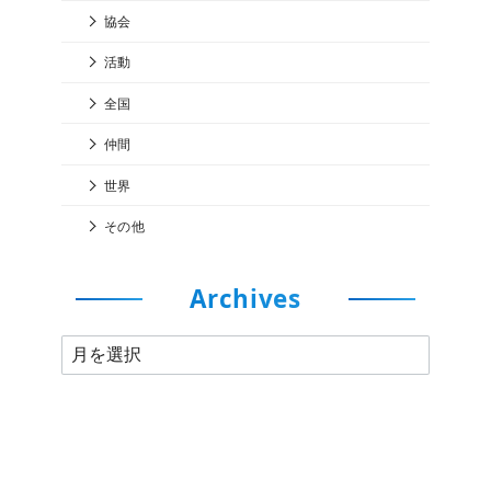
協会
活動
全国
仲間
世界
その他
Archives
A
r
c
h
i