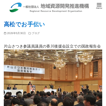
コ
高松でお手伝い
ン
テ
2026年5月30日
ブログ
ン
ツ
片山さつき参議員議員の香川後援会設立での国政報告会
へ
移
動